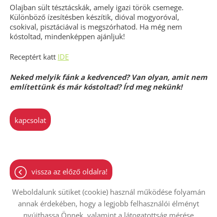
Olajban sült tésztácskák, amely igazi török csemege.
Különböző ízesítésben készítik, dióval mogyoróval,
csokival, pisztáciával is megszórhatod. Ha még nem
kóstoltad, mindenképpen ajánljuk!
Receptért katt
IDE
Neked melyik fánk a kedvenced? Van olyan, amit nem
említettünk és már kóstoltad? Írd meg nekünk!
kapcsolat
vissza az előző oldalra!
Weboldalunk sütiket (cookie) használ működése folyamán
annak érdekében, hogy a legjobb felhasználói élményt
nyújthassa Önnek, valamint a látogatottság mérése