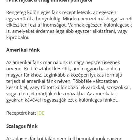
Rengeteg különleges fánk recept létezik, az egészen
egyszerűtől a bonyolultig. Minden nemzet máshogy szereti
elkészíteni ezt a finomságot. Vannak egészen különlegesek
is, amelyeket érdemes legalább egyszer elkészíteni, vagy
kipróbálni.
Amerikai fánk
Az amerikai fánk már nálunk is nagy népszerűségnek
örvend. Kelt tésztából készítik, ami nagyon hasonló a
magyar fánkhoz. Leginkább a középen lyukas formájú
terjedt el amerikai fánk néven. Többféle változatban
készítik el, vagy töltött különböző lekvárokkal, szószokkal,
vagy a tetejét mártják édes mázakba. Az amerikaiak
gyakran kávéval fogyasztják ezt a különleges fánkot.
Receptért katt
IDE
Szalagos fánk
A szalagos fánkot talán nem kell bemutatnunk nagyon