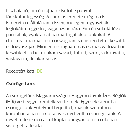
Liszt alapú, forró olajban kisütött spanyol
fánkkülönlegesség. A churros eredete még ma is
ismeretlen. Általában frissen, melegen fogyasztják
leginkább reggelire, vagy uzsonnára. Forró csokoládéval
párosítják, gyakran abba mártogatják a fánkokat. A
churros-t ma már több országban is előszeretettel készítik
és fogyasztják. Minden országban más és más változatban
készítik el. Lehet ez akár csavart, töltött, szórt, vékonyabb,
vastagabb, de akár sós is.
Receptért katt
IDE
Csöröge fánk
A csörögefánk Magyarországon Hagyományok-Ízek-Régiók
(HÍR) védjeggyel rendelkező termék. Egyesek szerint a
csöröge fánk Erdélyből terjedt el, mások szerint már
korábban a palócok által is ismert volt a csöröge fánk. A
nevét feltehetően arról kapta, ahogyan a forró olajban
sistergett a tészta.