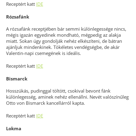
Receptért katt
IDE
Rózsafánk
A rózsafánk receptjében bár semmi különlegessége nincs,
mégis igazán egyedinek mondható, mégpedig az alakja
miatt. Sokan úgy gondolják nehéz elkészíteni, de bátran
ajánljuk mindenkinek. Tökéletes vendégségbe, de akár
Valentin-napi csemegének is ideális.
Receptért katt
IDE
Bismarck
Hosszúkás, pudinggal töltött, csokival bevont fánk
különlegesség, aminek nehéz ellenállni. Nevét valószínűleg
Otto von Bismarck kancellárról kapta.
Receptért katt
IDE
Lokma