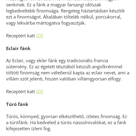
senkinek. Ez a fánk a magyar farsangi időszak
legkedveltebb finomsága. Rengeteg háztartásban készítik
ezt a finomságot. Általában töltelék nélkül, porcukorral,
vagy lekvárba mártogatva fogyasztják.
Receptért katt
IDE
Eclair fánk
Az Eclair, vagy ekler fánk egy tradicionális francia
sütemény. Ez az égetett tésztából készült angolkrémmel
töltött finomság nem véletlenül kapta az eclair nevet, ami a
villám szót jelenti, hiszen valóban villámgyorsan elfogy.
Receptért katt
IDE
Túró fánk
Túrós, könnyed, gyorsan elkészíthető, ízletes finomság. Ez
a túrófánk. Ha kedveled a túrós nassolnivalókat, ez a fánk
kifejezetten ízleni fog.