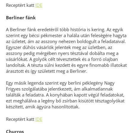
Receptért katt
IDE
Berliner fánk
A Berliner fánk eredetéről több história is kering. Az egyik
szerint egy bécsi pékmester a halála után feleségére hagyta
az üzletet, ám az asszony nehezen boldogult a feladataival.
Egyszer dühös vásárlók jelentek meg az üzletben, az
asszony pedig mérgében nyers tésztával dobálta meg a
vásárlókat. A golyók célt tévesztettek és a forró olajban
landoltak. A tészta sülni kezdett és egyre finomabb illatokat
árasztott és így született meg a Berliner.
Egy másik legenda szerint egy berlini péklegény Nagy
Frigyes szolgálatába jelentkezett, ám alkalmatlannak
találták a feladatra. A konyhában kapott végül feladatokat,
ezt meghálálva a legény bő zsírban kisütött tésztagolyókat
készített, amik ágyúra hasonlítottak.
Receptért katt
IDE
Churros