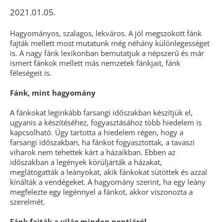
2021.01.05.
Hagyományos, szalagos, lekváros. A jól megszokott fánk
fajták mellett most mutatunk még néhány különlegességet
is. A nagy fánk lexikonban bemutatjuk a népszerű és már
ismert fánkok mellett más nemzetek fánkjait, fánk
féleségeit is.
Fánk, mint hagyomány
A fánkokat leginkább farsangi időszakban készítjük el,
ugyanis a készítéséhez, fogyasztásához több hiedelem is
kapcsolható. Úgy tartotta a hiedelem régen, hogy a
farsangi időszakban, ha fánkot fogyasztottak, a tavaszi
viharok nem tehettek kárt a házaikban. Ebben az
időszakban a legények körüljárták a házakat,
meglátogatták a leányokat, akik fánkokat sütöttek és azzal
kínálták a vendégeket. A hagyomány szerint, ha egy leány
megfelezte egy legénnyel a fánkot, akkor viszonozta a
szerelmét.
Fánk fajták a világ minden pontjáról