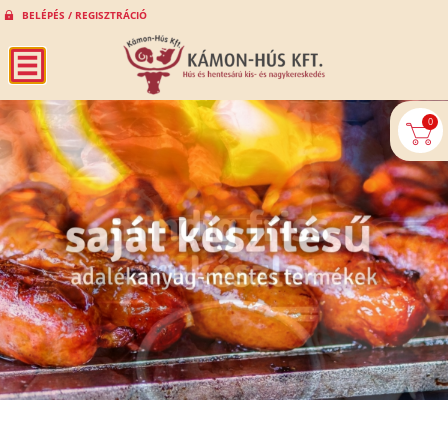
BELÉPÉS / REGISZTRÁCIÓ
0