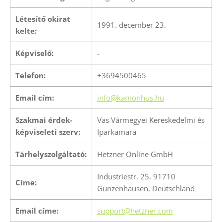
Létesítő okirat
1991. december 23.
kelte:
Képviselő:
-
Telefon:
+3694500465
Email cím:
info@kamonhus.hu
Szakmai érdek-
Vas Vármegyei Kereskedelmi és
képviseleti szerv:
Iparkamara
Tárhelyszolgáltató:
Hetzner Online GmbH
Industriestr. 25, 91710
Címe:
Gunzenhausen, Deutschland
Email címe:
support@hetzner.com