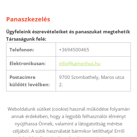
Panaszkezelés
Ügyfeleink észrevételeiket és panaszukat megtehetik
Társaságunk felé:
Telefonon:
+3694500465
Elektronikusan:
info@kamonhus.hu
Postacímre
9700 Szombathely, Maros utca
küldött levélben:
2.
Weboldalunk sütiket (cookie) használ működése folyamán
annak érdekében, hogy a legjobb felhasználói élményt
nyújthassa Önnek, valamint a látogatottság mérése
Oldal információk
Adatkezelési tájékoztató
ÁSZF
céljából. A sütik használatát bármikor letilthatja! Erről