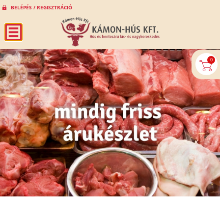
BELÉPÉS / REGISZTRÁCIÓ
0