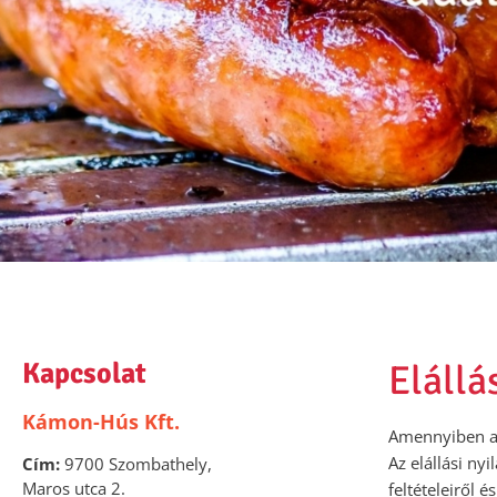
Kapcsolat
Elállá
Kámon-Hús Kft.
Amennyiben a v
Az elállási ny
Cím:
9700 Szombathely,
Maros utca 2.
feltételeiről é