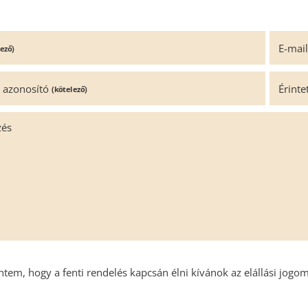
E-mai
lező)
 azonosító
Érinte
(kötelező)
zés
entem, hogy a fenti rendelés kapcsán élni kívánok az elállási jogo