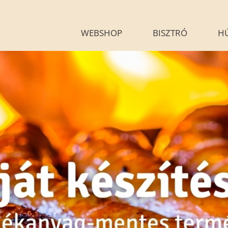
WEBSHOP
BISZTRÓ
H
KÉSZÉTELEINK
HÚSÁR
BLOG
GALÉRIA
G