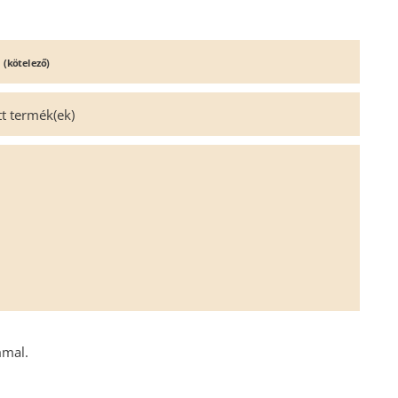
l
(kötelező)
tt termék(ek)
mmal.