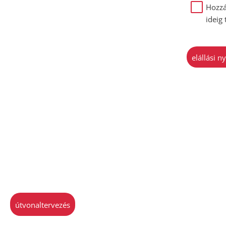
Hozzá
ideig
elállási 
útvonaltervezés