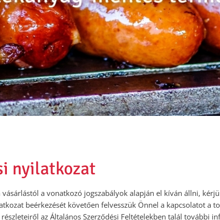
si nyilatkozat
ásárlástól a vonatkozó jogszabályok alapján el kíván állni, kérjük,
ilatkozat beérkezését követően felvesszük Önnel a kapcsolatot a t
s részleteiről az Általános Szerződési Feltételekben talál további i