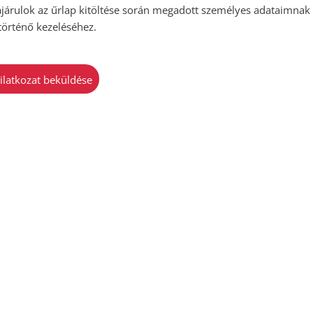
járulok az űrlap kitöltése során megadott személyes adataimnak
 történő kezeléséhez.
nyilatkozat beküldése