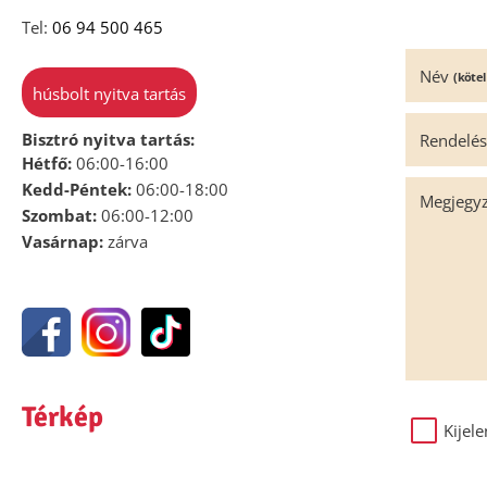
Tel:
06 94 500 465
Név
(köte
húsbolt nyitva tartás
Bisztró nyitva tartás:
Rendelés
Hétfő:
06:00-16:00
Kedd-Péntek:
06:00-18:00
Megjegy
Szombat:
06:00-12:00
Vasárnap:
zárva
Térkép
Kijel