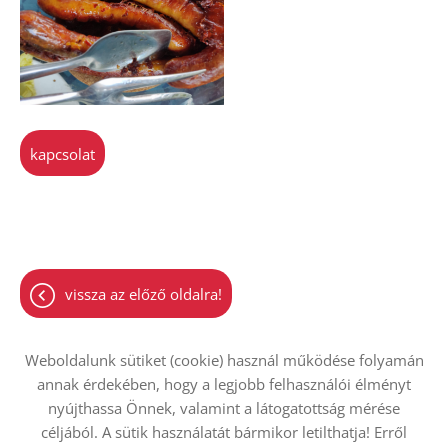
kapcsolat
vissza az előző oldalra!
Weboldalunk sütiket (cookie) használ működése folyamán
annak érdekében, hogy a legjobb felhasználói élményt
nyújthassa Önnek, valamint a látogatottság mérése
Oldal információk
Adatkezelési tájékoztató
ÁSZF
céljából. A sütik használatát bármikor letilthatja! Erről