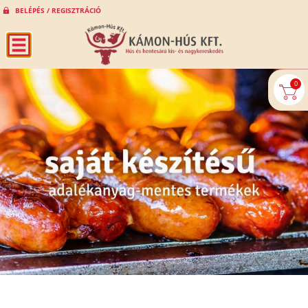
BELÉPÉS / REGISZTRÁCIÓ
0