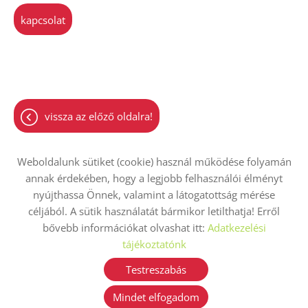
kapcsolat
vissza az előző oldalra!
Weboldalunk sütiket (cookie) használ működése folyamán
annak érdekében, hogy a legjobb felhasználói élményt
nyújthassa Önnek, valamint a látogatottság mérése
Oldal információk
Adatkezelési tájékoztató
ÁSZF
céljából. A sütik használatát bármikor letilthatja! Erről
bővebb információkat olvashat itt:
Adatkezelési
Impresszum
Elállási nyilatkozat
Sütik kezelése
tájékoztatónk
© 2026 - Minden jog fenntartva
Testreszabás
Mindet elfogadom