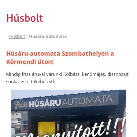
Húsbolt
Húsbolt
/
Húsáru-automata
Húsáru-automata Szombathelyen a
Körmendi úton!
Mindig friss áruval várunk! Kolbász, kenőmájas, disznósajt,
sonka, zsír, tőkehús stb.