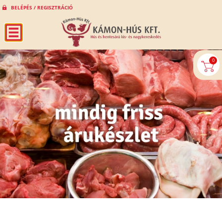
BELÉPÉS / REGISZTRÁCIÓ
0