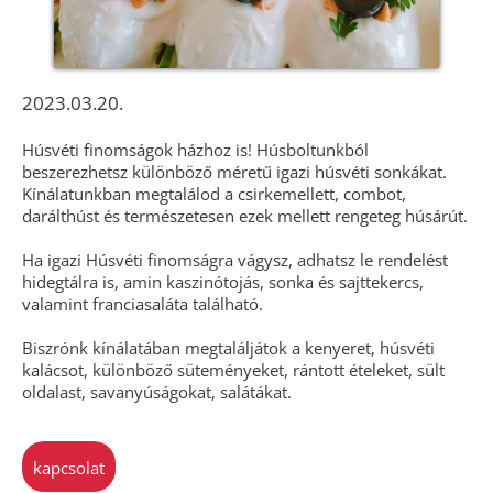
2023.03.20.
Húsvéti finomságok házhoz is! Húsboltunkból
beszerezhetsz különböző méretű igazi húsvéti sonkákat.
Kínálatunkban megtalálod a csirkemellett, combot,
darálthúst és természetesen ezek mellett rengeteg húsárút.
Ha igazi Húsvéti finomságra vágysz, adhatsz le rendelést
hidegtálra is, amin kaszinótojás, sonka és sajttekercs,
valamint franciasaláta található.
Biszrónk kínálatában megtaláljátok a kenyeret, húsvéti
kalácsot, különböző süteményeket, rántott ételeket, sült
oldalast, savanyúságokat, salátákat.
kapcsolat