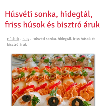
Húsvéti sonka, hidegtál,
friss húsok és bisztró áruk
Húsbolt
/
Blog
/
Húsvéti sonka, hidegtál, friss húsok és
bisztró áruk