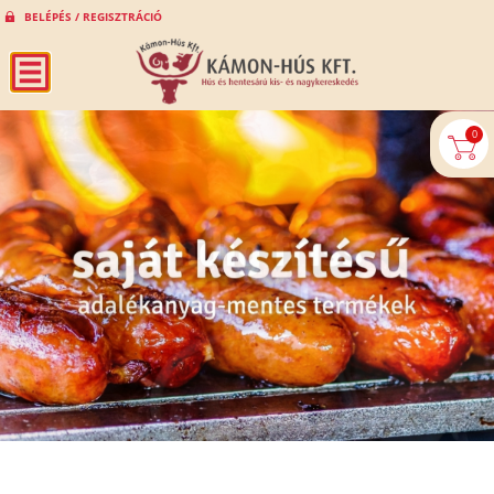
BELÉPÉS / REGISZTRÁCIÓ
0