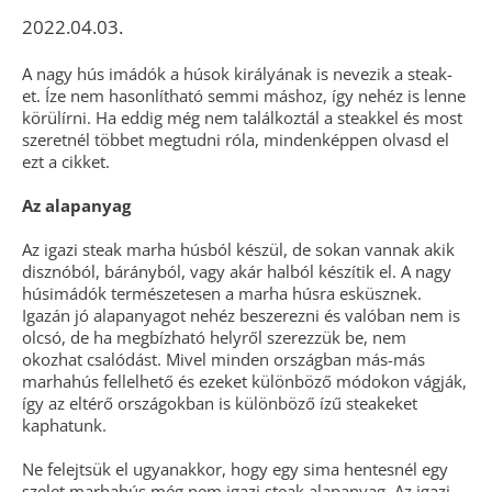
2022.04.03.
A nagy hús imádók a húsok királyának is nevezik a steak-
et. Íze nem hasonlítható semmi máshoz, így nehéz is lenne
körülírni. Ha eddig még nem találkoztál a steakkel és most
szeretnél többet megtudni róla, mindenképpen olvasd el
ezt a cikket.
Az alapanyag
Az igazi steak marha húsból készül, de sokan vannak akik
disznóból, bárányból, vagy akár halból készítik el. A nagy
húsimádók természetesen a marha húsra esküsznek.
Igazán jó alapanyagot nehéz beszerezni és valóban nem is
olcsó, de ha megbízható helyről szerezzük be, nem
okozhat csalódást. Mivel minden országban más-más
marhahús fellelhető és ezeket különböző módokon vágják,
így az eltérő országokban is különböző ízű steakeket
kaphatunk.
Ne felejtsük el ugyanakkor, hogy egy sima hentesnél egy
szelet marhahús még nem igazi steak alapanyag. Az igazi