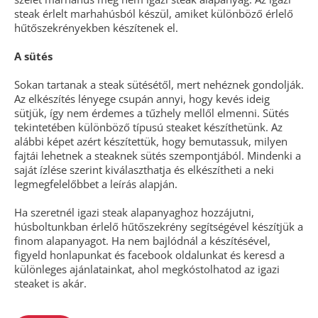
steak érlelt marhahúsból készül, amiket különböző érlelő
hűtőszekrényekben készítenek el.
A sütés
Sokan tartanak a steak sütésétől, mert nehéznek gondolják.
Az elkészítés lényege csupán annyi, hogy kevés ideig
sütjük, így nem érdemes a tűzhely mellől elmenni. Sütés
tekintetében különböző típusú steaket készíthetünk. Az
alábbi képet azért készítettük, hogy bemutassuk, milyen
fajtái lehetnek a steaknek sütés szempontjából. Mindenki a
saját ízlése szerint kiválaszthatja és elkészítheti a neki
legmegfelelőbbet a leírás alapján.
Ha szeretnél igazi steak alapanyaghoz hozzájutni,
húsboltunkban érlelő hűtőszekrény segítségével készítjük a
finom alapanyagot. Ha nem bajlódnál a készítésével,
figyeld honlapunkat és facebook oldalunkat és keresd a
különleges ajánlatainkat, ahol megkóstolhatod az igazi
steaket is akár.