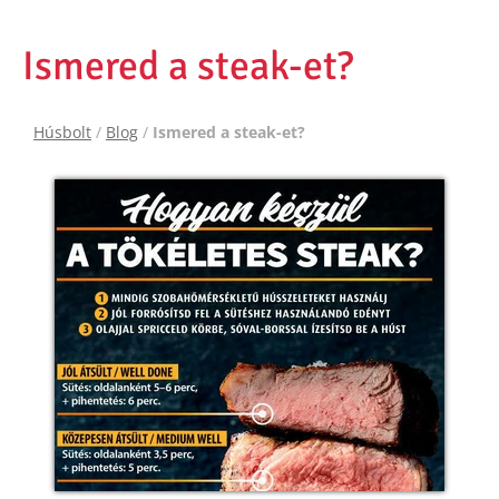
Ismered a steak-et?
Húsbolt
/
Blog
/
Ismered a steak-et?