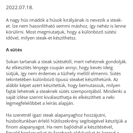
2022.07.18.
A nagy hús imádók a húsok királyának is nevezik a steak-
et. Íze nem hasonlítható semmi máshoz, így nehéz is lenne
körülírni. Most megmutatjuk, hogy a különböző sütési
idővel, milyen steak-et készíthetsz.
A sütés
Sokan tartanak a steak sütésétől, mert nehéznek gondolják.
Az elkészítés lényege csupán annyi, hogy kevés ideig
sütjük, így nem érdemes a tűzhely mellől elmenni. Sütés
tekintetében különböző típusú steaket készíthetünk. Az
alábbi képet azért készítettük, hogy bemutassuk, milyen
fajtái lehetnek a steaknek sütés szempontjából. Mindenki a
saját ízlése szerint kiválaszthatja és elkészítheti a neki
legmegfelelőbbet a leírás alapján.
Ha szeretnél igazi steak alapanyaghoz hozzájutni,
húsboltunkban érlelő hűtőszekrény segítségével készítjük a
finom alapanyagot. Ha nem bajlódnál a készítésével,
figyeld honlapunkat és facebook oldalunkat és keresd a