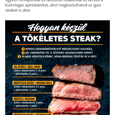
különleges ajánlatainkat, ahol megkóstolhatod az igazi
steaket is akár.