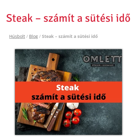
Steak – számít a sütési idő
Húsbolt
/
Blog
/
Steak – számít a sütési idő