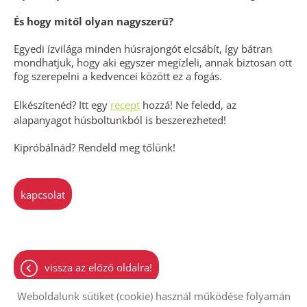
És hogy mitől olyan nagyszerű?
Egyedi ízvilága minden húsrajongót elcsábít, így bátran
mondhatjuk, hogy aki egyszer megízleli, annak biztosan ott
fog szerepelni a kedvencei között ez a fogás.
Elkészítenéd? Itt egy
recept
hozzá! Ne feledd, az
alapanyagot húsboltunkból is beszerezheted!
Kipróbálnád? Rendeld meg tőlünk!
kapcsolat
vissza az előző oldalra!
Weboldalunk sütiket (cookie) használ működése folyamán