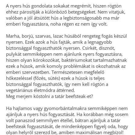
A nyers hús gondolata sokakat megrémít, hiszen rögtön
ehhez párosítják a különböző betegségeket. Nem vitatjuk,
valóban a jól átsütött hús a legbiztonságosabb ma már
emberi fogyasztásra, noha régen ez nem így volt.
Marha, borjú, szarvas, lazac húsából rengeteg fogás készül
nyersen. Ezek azok a hús fajták, amik a legnagyobb
biztonsággal fogyaszthatók nyersen. Csirkét, disznót,
pulykát semmiképpen nem ajánlunk nyers fogyasztásra,
hiszen olyan kórokozókat, baktériumokat tartalmazhatnak
ezek a húsok, amik komoly problémákat is okozhatnak az
emberi szervezetben. Természetesen megfelelő
hőkezeléssel (főzés, sütés) ezek a húsok is teljes
biztonsággal fogyaszthatók, így nem kell rögtön a
vegetáriánus életmódra áttérned.
Meg merjem kóstolni a tatár beefsteak-et?
Ha hajlamos vagy gyomorbántalmakra semmiképpen nem
ajánljuk a nyers hús fogyasztását. Ha korábban még sosem
volt panaszod semmilyen étellel, bátran ajánljuk a tatár
beefsteak fogyasztását, de mindenképpen figyelj oda, hogy
olyan helyről szerezd be, amiben maximálisan megbízol!