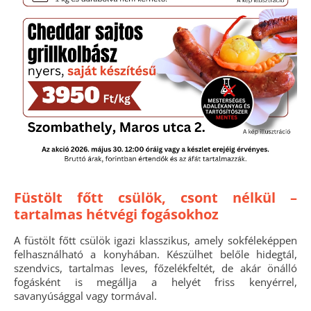
Füstölt főtt csülök, csont nélkül –
tartalmas hétvégi fogásokhoz
A füstölt főtt csülök igazi klasszikus, amely sokféleképpen
felhasználható a konyhában. Készülhet belőle hidegtál,
szendvics, tartalmas leves, főzelékfeltét, de akár önálló
fogásként is megállja a helyét friss kenyérrel,
savanyúsággal vagy tormával.