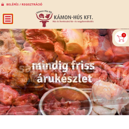
BELÉPÉS / REGISZTRÁCIÓ
0