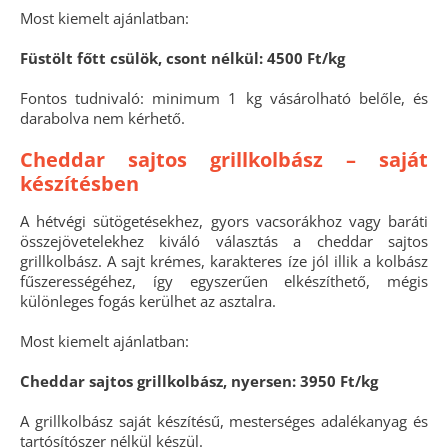
Most kiemelt ajánlatban:
Füstölt főtt csülök, csont nélkül: 4500 Ft/kg
Fontos tudnivaló: minimum 1 kg vásárolható belőle, és
darabolva nem kérhető.
Cheddar sajtos grillkolbász – saját
készítésben
A hétvégi sütögetésekhez, gyors vacsorákhoz vagy baráti
összejövetelekhez kiváló választás a cheddar sajtos
grillkolbász. A sajt krémes, karakteres íze jól illik a kolbász
fűszerességéhez, így egyszerűen elkészíthető, mégis
különleges fogás kerülhet az asztalra.
Most kiemelt ajánlatban:
Cheddar sajtos grillkolbász, nyersen: 3950 Ft/kg
A grillkolbász saját készítésű, mesterséges adalékanyag és
tartósítószer nélkül készül.