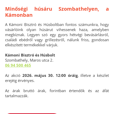
Minőségi húsáru Szombathelyen, a
Kámonban
A Kámoni Bisztró és Húsboltban fontos számunkra, hogy
vásárlóink olyan húsárut vihessenek haza, amelyben
megbíznak. Legyen szó egy gyors hétvégi bevásárlásról,
családi ebédről vagy grillezésről, nálunk friss, gondosan
elkészített termékekkel várjuk.
Kámoni Bisztró és Húsbolt
Szombathely, Maros utca 2.
06 94 500 465
Az akció
2026. május 30. 12:00 óráig
, illetve a készlet
erejéig érvényes.
Az árak bruttó árak, forintban értendők és az áfát
tartalmazzák.