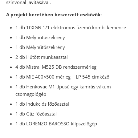
színvonal javításával.
A projekt keretében beszerzett eszközök:
1 db 10XGN 1/1 elektromos üzemű kombi kemence
1 db Mélyhűtőszekrény
1 db Mélyhűtőszekrény
2 db Hűtött munkaasztal
4 db Mistral M525 DB rendszermérleg
1 db MIE 400×500 mérleg + LP 545 címkéző
1 db Henkovac M1 típusú egy kamrás vákum
csomagológép
1 db Indukciós főzőasztal
1 db Gáz főzőasztal
1 db LORENZO BAROSSO klipszelőgép