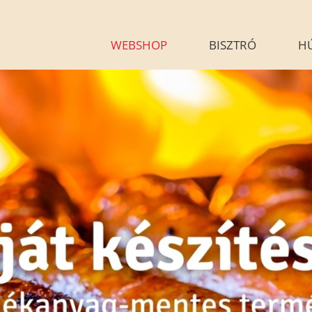
WEBSHOP
BISZTRÓ
H
KÉSZÉTELEINK
HÚSÁR
BLOG
GALÉRIA
G