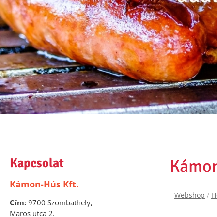
Kapcsolat
Kámon
Kámon-Hús Kft.
Webshop
/
H
Cím:
9700 Szombathely,
Maros utca 2.