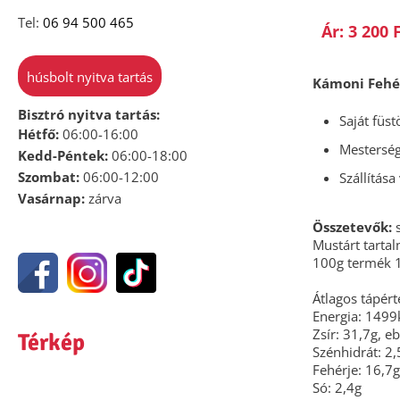
Tel:
06 94 500 465
Ár: 3 200 
húsbolt nyitva tartás
Kámoni Fehé
Bisztró nyitva tartás:
Saját füst
Hétfő:
06:00-16:00
Mestersé
Kedd-Péntek:
06:00-18:00
Szombat:
06:00-12:00
Szállítás
Vasárnap:
zárva
Összetevők:
Mustárt tarta
100g termék 1
Átlagos tápér
Energia: 1499
Zsír: 31,7g, eb
Térkép
Szénhidrát: 2,
Fehérje: 16,7g
Só: 2,4g