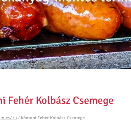
i Fehér Kolbász Csemege
entesáru
/
Kámoni Fehér Kolbász Csemege