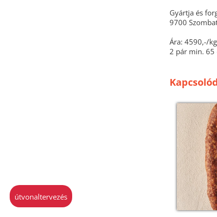
Gyártja és fo
9700 Szombath
Ára: 4590,-/kg
2 pár min. 65 
Kapcsolód
útvonaltervezés