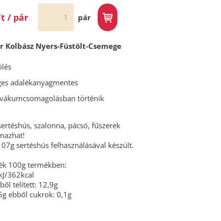
Ft / pár
pár
r Kolbász Nyers-Füstölt-Csemege
ölés
ges adalékanyagmentes
a vákumcsomagolásban történik
sertéshús, szalonna, pácsó, fűszerek
lmazhat!
07g sertéshús felhasználásával készült.
ték 100g termékben:
kJ/362kcal
ből telített: 12,9g
5g ebből cukrok: 0,1g