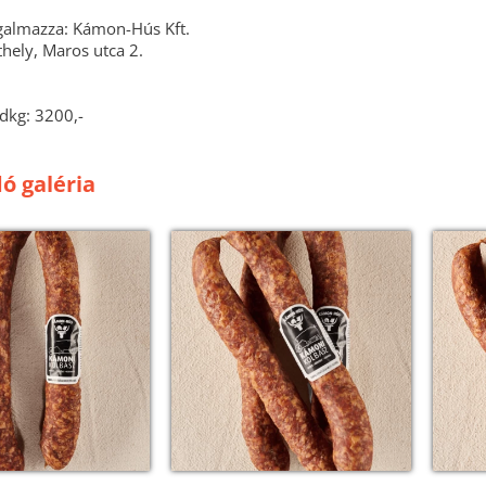
rgalmazza: Kámon-Hús Kft.
ely, Maros utca 2.
dkg: 3200,-
ó galéria