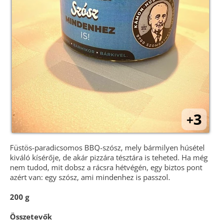
3
+
Füstös-paradicsomos BBQ-szósz, mely bármilyen húsétel
kiváló kísérője, de akár pizzára tésztára is teheted. Ha még
nem tudod, mit dobsz a rácsra hétvégén, egy biztos pont
azért van: egy szósz, ami mindenhez is passzol.
200 g
Összetevők