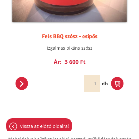
Fels BBQ szósz - csípős
Izgalmas pikáns szósz
Ár:
3 600 Ft
db
vissza az előző oldalra!