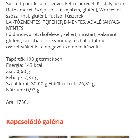
Sűrített paradicsom, Ivóvíz, Fehér borecet, Kristálycukor,
Balzsamecet, Szójaszósz (szójabab, glutén), Worcester-
szósz (hal, glutén), Füstsó, Fűszerek.
LAKTÓZMENTES, TEJFEHÉRJE-MENTES, ADALÉKANYAG-
MENTES
Földimogyorót, dióféléket, zellert, mustárt, valamint
glutén-, szójabab-, szezámmag- és haltartalmú
összetevőket is feldolgozó üzemben készült.
Tápérték 100 g termékben
Energia: 143 kcal
Zsír: 0,60 g
Fehérje: 2,37 g
Szénhidrát: 30,00 g Ebből cukrok: 26,82 g
Nátrium: 0,93 g
Ára: 1750,-
Kapcsolódó galéria