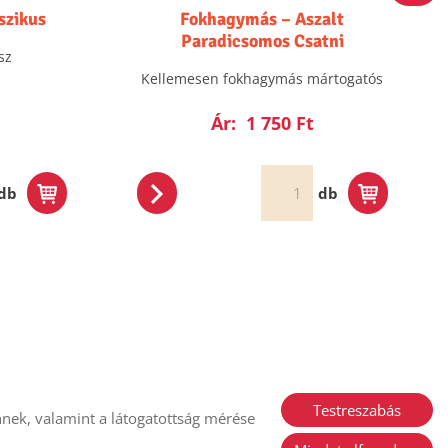
szikus
Fokhagymás – Aszalt
Paradicsomos Csatni
sz
Kellemesen fokhagymás mártogatós
Ár:
1 750 Ft
db
db
Testreszabás
nek, valamint a látogatottság mérése
i nyilatkozat
Sütik kezelése