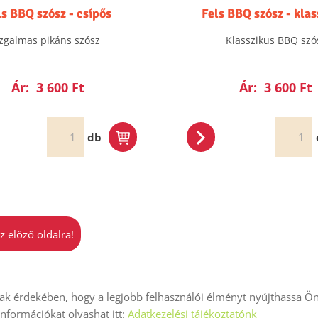
ls BBQ szósz - csípős
Fels BBQ szósz - klas
Izgalmas pikáns szósz
Klasszikus BBQ szó
Ár:
3 600 Ft
Ár:
3 600 Ft
db
z előző oldalra!
k érdekében, hogy a legjobb felhasználói élményt nyújthassa Ön
iók
Adatkezelési tájékoztató
ÁSZF
Impresszum
Elállás
 információkat olvashat itt:
Adatkezelési tájékoztatónk