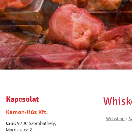
Kapcsolat
Whisk
Kámon-Hús Kft.
Webshop
/
S
Cím:
9700 Szombathely,
Maros utca 2.