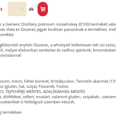
Ft
db
a Gemenc Distillery prémium rozswhiskey (0100) termékét válas
s illata és fűszeres jegyei kiválóan passzolnak e termékhez, mel
kerekké.
gfűborstól enyhén fűszeres, a whiskytől kellemesen telt ízű szósz,
l, melyet elsősorban sertéshez és vadhoz ajánlunk, kimondottan
 vörösborral!
icsom, Ivóvíz, Fehér borecet, Kristálycukor, Termelői akácméz (15
z (glutén, hal, szója), Fűszerek, Füstsó.
S, TEJFEHÉRJE-MENTES, ADALÉKANYAG-MENTES
 dióféléket, zellert, mustárt, valamint glutén-, szójabab-, szezá
sszetevőket is feldolgozó üzemben készült.
 g termékben