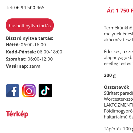
Tel:
06 94 500 465
Ár: 1 750 
húsbolt nyitva tartás
Termékünkhöz 
melynek édeské
Bisztró nyitva tartás:
akácméz tesz 
Hétfő:
06:00-16:00
Édeskés, a sze
Kedd-Péntek:
06:00-18:00
alapanyagokbó
Szombat:
06:00-12:00
esetleg testes
Vasárnap:
zárva
200 g
Összetevők
Sűrített parad
Worcester-szós
LAKTÓZMENTE
Földimogyorót,
Térkép
haltartalmú ö
Tápérték 100