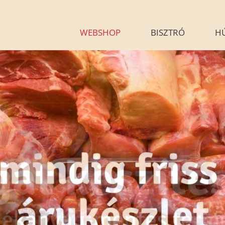
WEBSHOP
BISZTRÓ
H
KÉSZÉTELEINK
HÚSÁR
BLOG
GALÉRIA
G