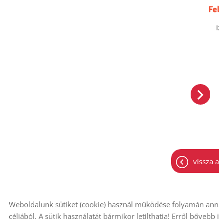
Fe
vissza a
Weboldalunk sütiket (cookie) használ működése folyamán anna
© 2026 - Minden jog fenntartva
Oldal informác
céljából. A sütik használatát bármikor letilthatja! Erről bővebb