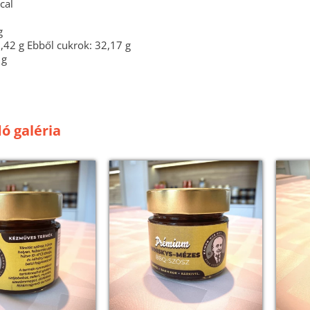
cal
g
,42 g Ebből cukrok: 32,17 g
7 g
ó galéria