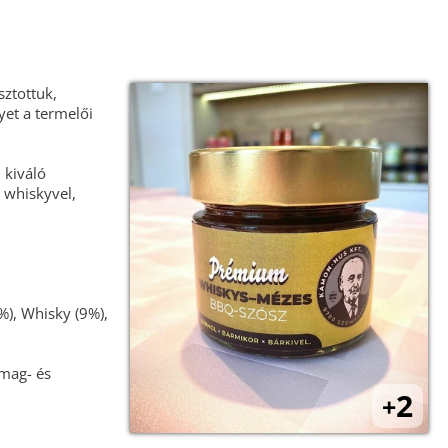
ztottuk,
yet a termelői
 kiváló
 whiskyvel,
%), Whisky (9%),
mmag- és
2
+