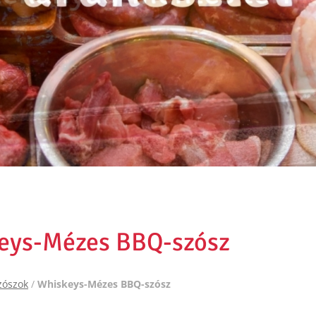
eys-Mézes BBQ-szósz
zószok
/
Whiskeys-Mézes BBQ-szósz