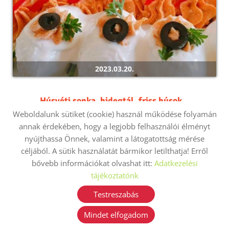
2023.03.20.
Húsvéti sonka, hidegtál, friss húsok...
Weboldalunk sütiket (cookie) használ működése folyamán
Húsvéti finomságok házhoz is!
annak érdekében, hogy a legjobb felhasználói élményt
nyújthassa Önnek, valamint a látogatottság mérése
részletek
céljából. A sütik használatát bármikor letilthatja! Erről
bővebb információkat olvashat itt:
Adatkezelési
tájékoztatónk
Testreszabás
Mindet elfogadom