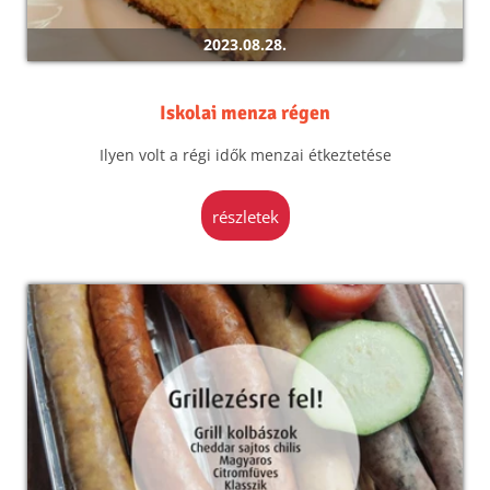
2023.08.28.
Iskolai menza régen
Ilyen volt a régi idők menzai étkeztetése
részletek