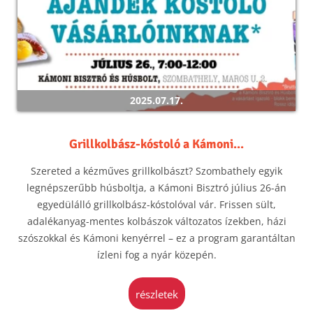
2025.07.17.
Grillkolbász-kóstoló a Kámoni...
Szereted a kézműves grillkolbászt? Szombathely egyik
legnépszerűbb húsboltja, a Kámoni Bisztró július 26-án
egyedülálló grillkolbász-kóstolóval vár. Frissen sült,
adalékanyag-mentes kolbászok változatos ízekben, házi
szószokkal és Kámoni kenyérrel – ez a program garantáltan
ízleni fog a nyár közepén.
részletek