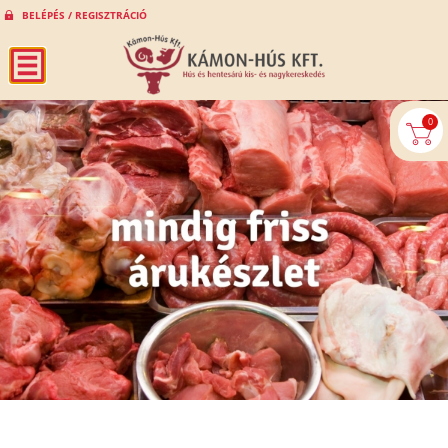
BELÉPÉS / REGISZTRÁCIÓ
0