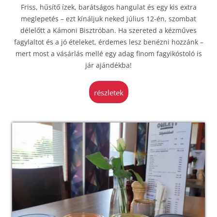
Friss, hűsítő ízek, barátságos hangulat és egy kis extra
meglepetés – ezt kínáljuk neked július 12-én, szombat
délelőtt a Kámoni Bisztróban. Ha szereted a kézműves
fagylaltot és a jó ételeket, érdemes lesz benézni hozzánk –
mert most a vásárlás mellé egy adag finom fagyikóstoló is
jár ajándékba!
részletek