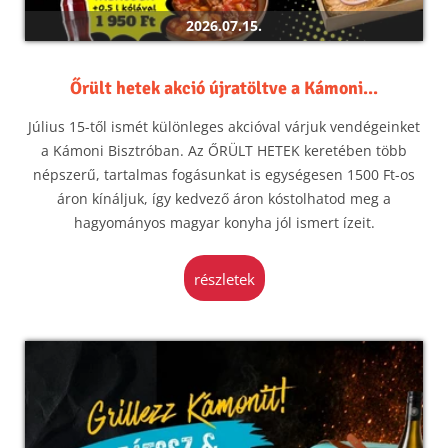
2026.07.15.
Őrült hetek akció újratöltve a Kámoni...
Július 15-től ismét különleges akcióval várjuk vendégeinket
a Kámoni Bisztróban. Az ŐRÜLT HETEK keretében több
népszerű, tartalmas fogásunkat is egységesen 1500 Ft-os
áron kínáljuk, így kedvező áron kóstolhatod meg a
hagyományos magyar konyha jól ismert ízeit.
részletek