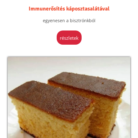
Immunerősítés káposztasalátával
egyenesen a bisztrónkból
részletek