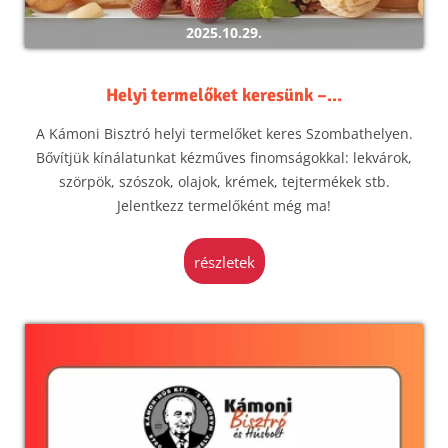
2025.10.29.
Helyi termelőket keresünk –...
A Kámoni Bisztró helyi termelőket keres Szombathelyen.
Bővítjük kínálatunkat kézműves finomságokkal: lekvárok,
szörpök, szószok, olajok, krémek, tejtermékek stb.
Jelentkezz termelőként még ma!
részletek