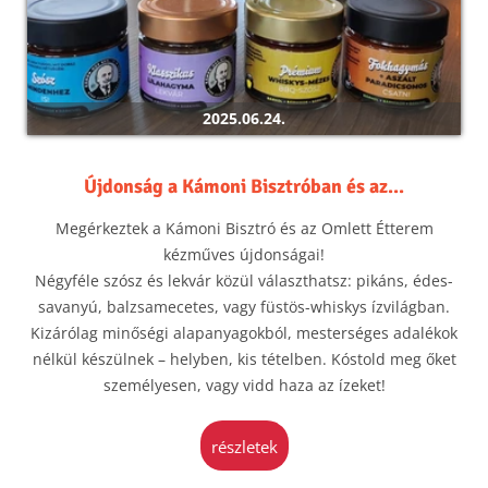
2025.06.24.
Újdonság a Kámoni Bisztróban és az...
Megérkeztek a Kámoni Bisztró és az Omlett Étterem
kézműves újdonságai!
Négyféle szósz és lekvár közül választhatsz: pikáns, édes-
savanyú, balzsamecetes, vagy füstös-whiskys ízvilágban.
Kizárólag minőségi alapanyagokból, mesterséges adalékok
nélkül készülnek – helyben, kis tételben. Kóstold meg őket
személyesen, vagy vidd haza az ízeket!
részletek