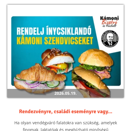
2026.05.19.
Rendezvényre, családi eseményre vagy...
Ha olyan vendégváró falatokra van szükség, amelyek
finomak, laktatóak és megbízható minőségű