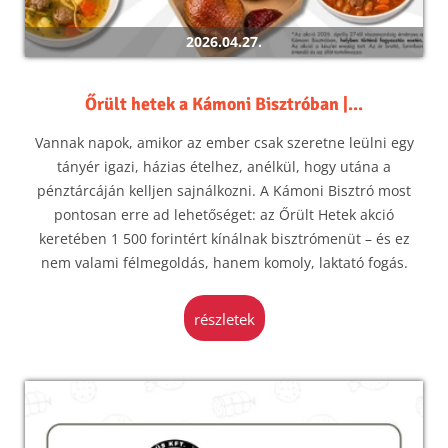
2026.04.27.
Őrült hetek a Kámoni Bisztróban |...
Vannak napok, amikor az ember csak szeretne leülni egy
tányér igazi, házias ételhez, anélkül, hogy utána a
pénztárcáján kelljen sajnálkozni. A Kámoni Bisztró most
pontosan erre ad lehetőséget: az Őrült Hetek akció
keretében 1 500 forintért kínálnak bisztrómenüt – és ez
nem valami félmegoldás, hanem komoly, laktató fogás.
részletek