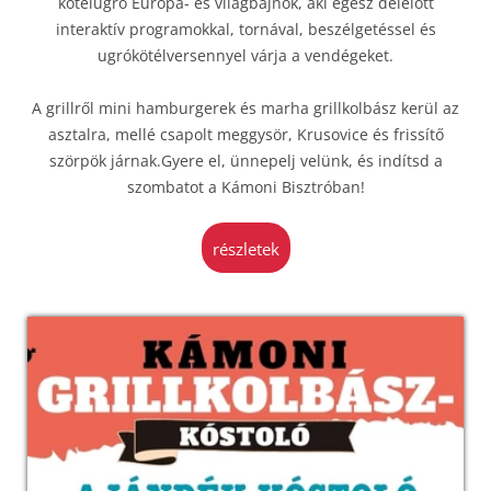
kötélugró Európa- és világbajnok, aki egész délelőtt
interaktív programokkal, tornával, beszélgetéssel és
ugrókötélversennyel várja a vendégeket.
A grillről mini hamburgerek és marha grillkolbász kerül az
asztalra, mellé csapolt meggysör, Krusovice és frissítő
szörpök járnak.Gyere el, ünnepelj velünk, és indítsd a
szombatot a Kámoni Bisztróban!
részletek