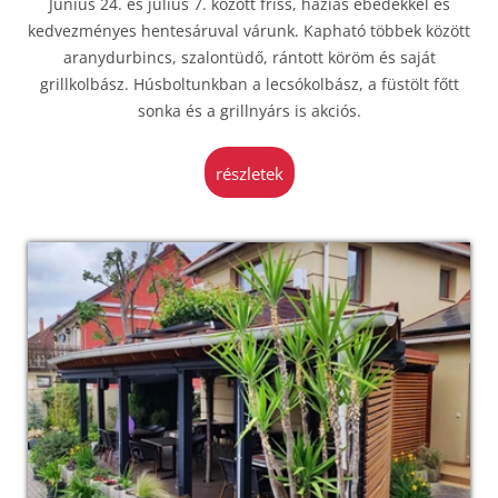
Június 24. és július 7. között friss, házias ebédekkel és
kedvezményes hentesáruval várunk. Kapható többek között
aranydurbincs, szalontüdő, rántott köröm és saját
grillkolbász. Húsboltunkban a lecsókolbász, a füstölt főtt
sonka és a grillnyárs is akciós.
részletek