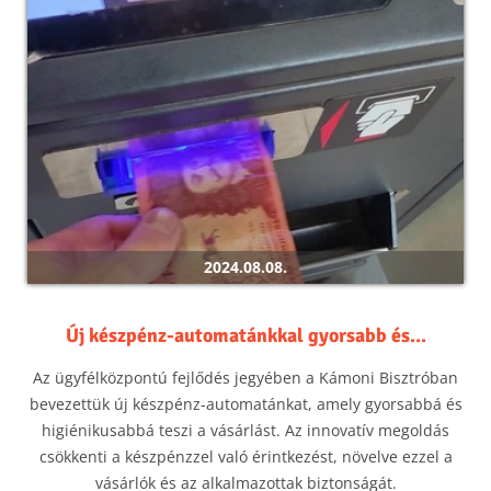
2024.08.08.
Új készpénz-automatánkkal gyorsabb és...
Az ügyfélközpontú fejlődés jegyében a Kámoni Bisztróban
bevezettük új készpénz-automatánkat, amely gyorsabbá és
higiénikusabbá teszi a vásárlást. Az innovatív megoldás
csökkenti a készpénzzel való érintkezést, növelve ezzel a
vásárlók és az alkalmazottak biztonságát.