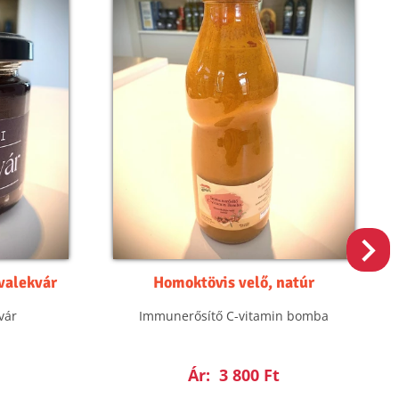
lvalekvár
Homoktövis velő, natúr
vár
Immunerősítő C-vitamin bomba
Ár:
3 800 Ft