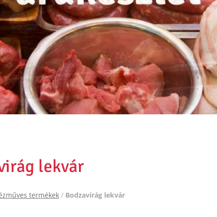
irág lekvár
ézműves termékek
/
Bodzavirág lekvár