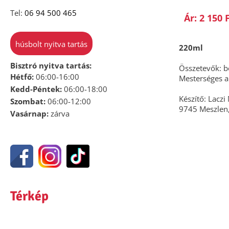
Tel:
06 94 500 465
Ár: 2 150 
húsbolt nyitva tartás
220ml
Bisztró nyitva tartás:
Összetevők: bo
Hétfő:
06:00-16:00
Mesterséges a
Kedd-Péntek:
06:00-18:00
Készítő: Laczi
Szombat:
06:00-12:00
9745 Meszlen, 
Vasárnap:
zárva
Térkép