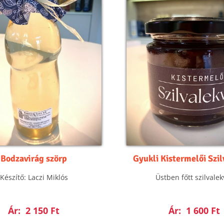
Bodzavirág szörp
Gyukli Kistermelői Szi
Készítő: Laczi Miklós
Üstben főtt szilvalek
Ár:
2 150 Ft
Ár:
1 600 Ft