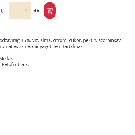
Ft
db
dzavirág 45%, víz, alma, citrom, cukor, pektin, szorbinsav
romát és színezőanyagot nem tartalmaz!
 Miklós
Petőfi utca 7.