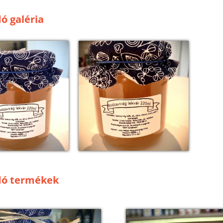
ó galéria
dó termékek