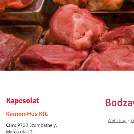
Kapcsolat
Bodzav
Kámon-Hús Kft.
Webshop
/
K
Cím:
9700 Szombathely,
Maros utca 2.