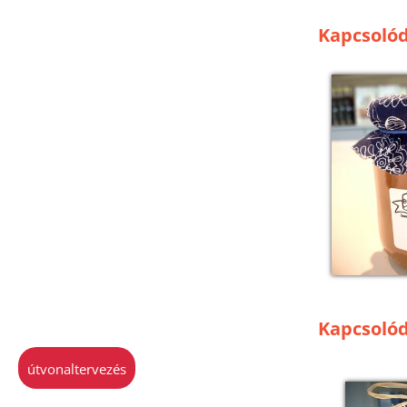
Kapcsolód
Kapcsoló
útvonaltervezés