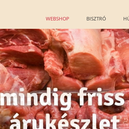
WEBSHOP
BISZTRÓ
H
KÉSZÉTELEINK
HÚSÁR
BLOG
GALÉRIA
G