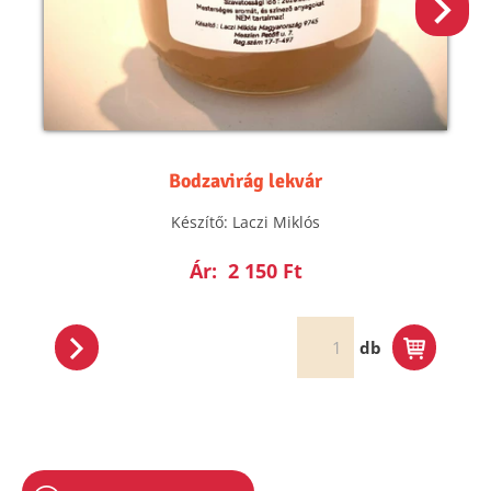
Bodzavirág lekvár
Készítő: Laczi Miklós
Ár:
2 150 Ft
db