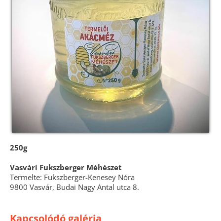
250g
Vasvári Fukszberger Méhészet
Termelte: Fukszberger-Kenesey Nóra
9800 Vasvár, Budai Nagy Antal utca 8.
Kapcsolódó galéria