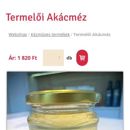
Termelői Akácméz
Webshop
/
Kézműves termékek
/
Termelői Akácméz
Ár: 1 820 Ft
db