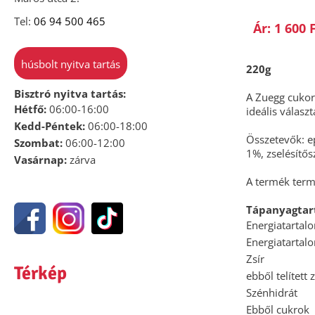
Tel:
06 94 500 465
Ár: 1 600 
húsbolt nyitva tartás
220g
Bisztró nyitva tartás:
A Zuegg cukorm
Hétfő:
06:00-16:00
ideális válasz
Kedd-Péntek:
06:00-18:00
Összetevők: ep
Szombat:
06:00-12:00
1%, zselésítő
Vasárnap:
zárva
A termék term
Tápanyagtar
Energiatartal
Energiatartal
Zsír
Térkép
ebből telített 
Szénhidrát
Ebből cukrok