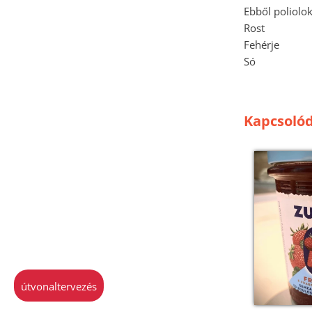
Ebből poliolo
Rost
Fehérje
Só
Kapcsolód
útvonaltervezés