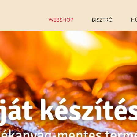
WEBSHOP
BISZTRÓ
H
KÉSZÉTELEINK
HÚSÁR
BLOG
GALÉRIA
G