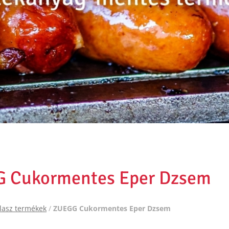
 Cukormentes Eper Dzsem
lasz termékek
/
ZUEGG Cukormentes Eper Dzsem