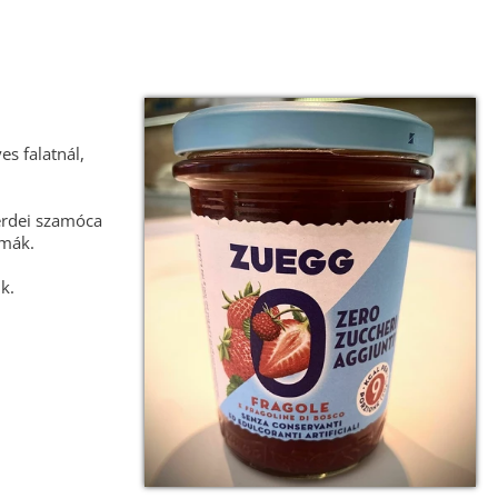
s falatnál,
 erdei szamóca
omák.
k.