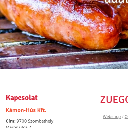
Kapcsolat
ZUEGG
Kámon-Hús Kft.
Webshop
/
O
Cím:
9700 Szombathely,
Maros utca 2.