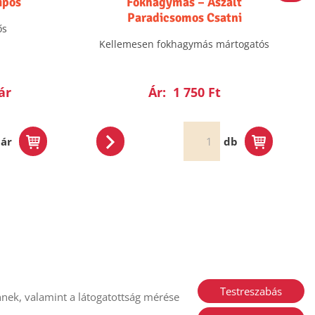
ípős
Fokhagymás – Aszalt
Paradicsomos Csatni
ős
Kellemesen fokhagymás mártogatós
ár
Ár:
1 750 Ft
ár
db
Testreszabás
nek, valamint a látogatottság mérése
i nyilatkozat
Sütik kezelése