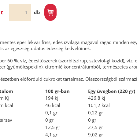
Ft
db
entes eper lekvár friss, édes ízvilága magával ragad minden egye
tás az egészségtudatos édesség kedvelőinek.
er 60 %, víz, édesítőszerek (szorbitszirup, szteviol-glikozid), víz,
szer (gyümölcspektin), citromlé koncentrátumból, természetes ar
észetben előforduló cukrokat tartalmaz. Olaszországból származi
talom
100 gr-ban
Egy üvegben (220 gr)
om Kj
194 kj
426,8 kj
om kcal
46 kcal
101,2 kcal
0,1 gr
0,22 gr
zsírsav
0 gr
0 gr
12,5 gr
27,5 gr
4,1 gr
9,02 gr