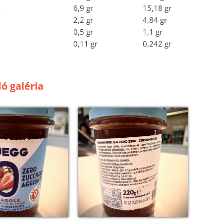
k
6,9 gr
15,18 gr
2,2 gr
4,84 gr
0,5 gr
1,1 gr
0,11 gr
0,242 gr
ó galéria