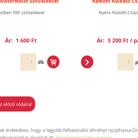
 Kistermelői Szilvalekvár
Kámoni Kolbász Cs
stben főtt szilvalekvár
Nyers-Füstölt-Csíp
Ár:
1 600 Ft
Ár:
3 200 Ft / p
db
p
z előző oldalra!
k érdekében, hogy a legjobb felhasználói élményt nyújthassa Ön
iók
Adatkezelési tájékoztató
ÁSZF
Impresszum
Elállás
 információkat olvashat itt:
Adatkezelési tájékoztatónk