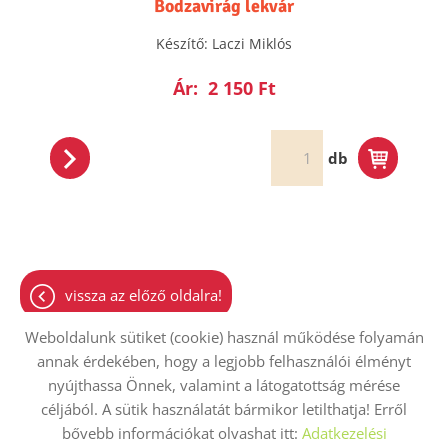
Bodzavirág lekvár
Készítő: Laczi Miklós
Ár:
2 150 Ft
db
vissza az előző oldalra!
Weboldalunk sütiket (cookie) használ működése folyamán
annak érdekében, hogy a legjobb felhasználói élményt
nyújthassa Önnek, valamint a látogatottság mérése
Oldal információk
Adatkezelési tájékoztató
ÁSZF
céljából. A sütik használatát bármikor letilthatja! Erről
bővebb információkat olvashat itt:
Adatkezelési
Impresszum
Elállási nyilatkozat
Sütik kezelése