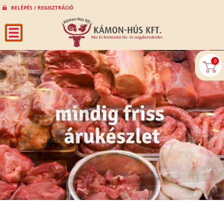
BELÉPÉS / REGISZTRÁCIÓ
0