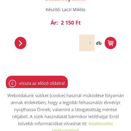
Készítő: Laczi Miklós
Ár:
2 150 Ft
db
vissza az előző oldalra!
Weboldalunk sütiket (cookie) használ működése folyamán
annak érdekében, hogy a legjobb felhasználói élményt
nyújthassa Önnek, valamint a látogatottság mérése
Oldal információk
Adatkezelési tájékoztató
ÁSZF
céljából. A sütik használatát bármikor letilthatja! Erről
bővebb információkat olvashat itt:
Adatkezelési
Impresszum
Elállási nyilatkozat
Sütik kezelése
tájékoztatónk