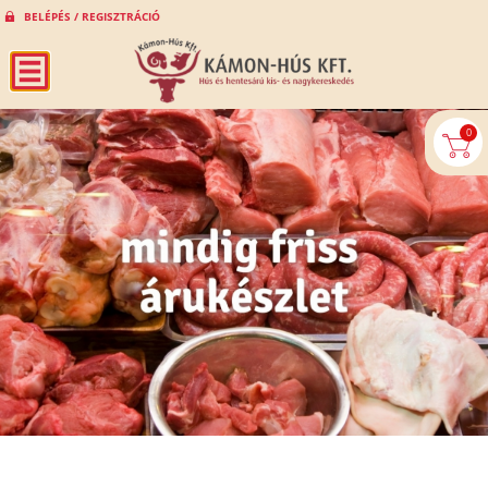
BELÉPÉS / REGISZTRÁCIÓ
0