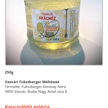
250g
Vasvári Fukszberger Méhészet
Termelte: Fukszberger-Kenesey Nóra
9800 Vasvár, Budai Nagy Antal utca 8.
Kapcsolódó galéria