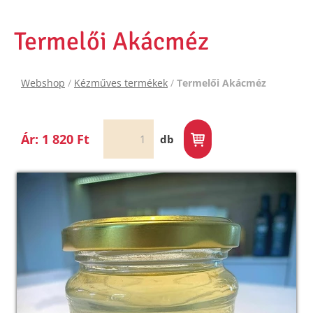
Termelői Akácméz
Webshop
/
Kézműves termékek
/
Termelői Akácméz
Ár: 1 820 Ft
db