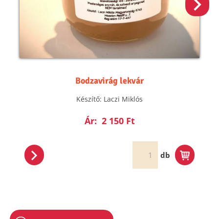
Bodzavirág lekvár
Készítő: Laczi Miklós
Ár:
2 150 Ft
db