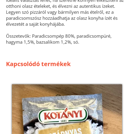
Ideális választás lehet, ha szeretné könnyen elkészíteni az
otthoni olasz ételeket, és élvezni az autentikus ízeket.
Legyen szó pizzáról vagy bármilyen más ételről, ez a
paradicsomszósz hozzáadhatja az olasz konyha ízét és
élvezetét a saját konyhájába.
Összetevők: Paradicsompép 80%, paradicsompüré,
hagyma 1,5%, bazsalikom 1,2%, só.
Kapcsolódó termékek