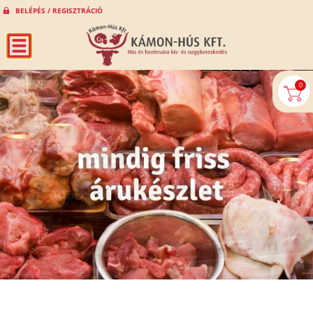
BELÉPÉS / REGISZTRÁCIÓ
0