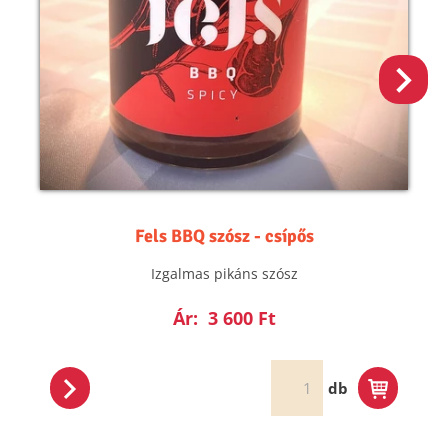
Fels BBQ szósz - csípős
Izgalmas pikáns szósz
Ár:
3 600 Ft
db