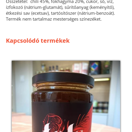
Összetétel: chili 45%, fokhagyma 20%, cukor, só, víz,
ízfokozó (nátrium-glutamát), sűrítőanyag (keményítő),
étkezési sav (ecetsav), tartósítószer (nátrium-benzoát).
Termék nem tartalmaz mesterséges színezéket.
Kapcsolódó termékek