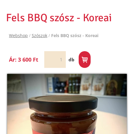
Fels BBQ szósz - Koreai
Webshop
/
Szószok
/
Fels BBQ szósz - Koreai
Ár: 3 600 Ft
db