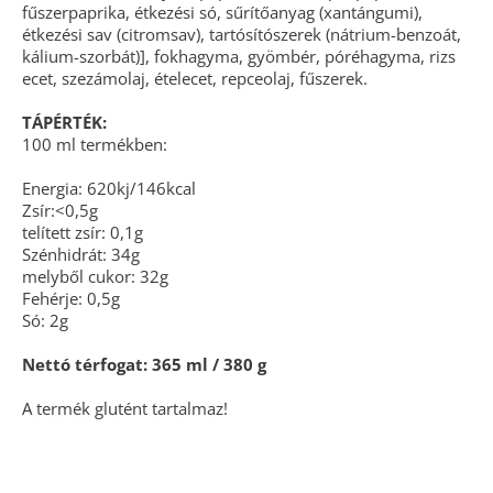
fűszerpaprika, étkezési só, sűrítőanyag (xantángumi),
étkezési sav (citromsav), tartósítószerek (nátrium-benzoát,
kálium-szorbát)], fokhagyma, gyömbér, póréhagyma, rizs
ecet, szezámolaj, ételecet, repceolaj, fűszerek.
TÁPÉRTÉK:
100 ml termékben:
Energia: 620kj/146kcal
Zsír:<0,5g
telített zsír: 0,1g
Szénhidrát: 34g
melyből cukor: 32g
Fehérje: 0,5g
Só: 2g
Nettó térfogat: 365 ml / 380 g
A termék glutént tartalmaz!