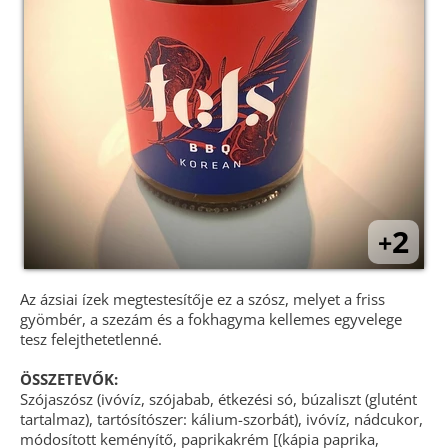
2
+
Az ázsiai ízek megtestesítője ez a szósz, melyet a friss
gyömbér, a szezám és a fokhagyma kellemes egyvelege
tesz felejthetetlenné.
ÖSSZETEVŐK:
Szójaszósz (ivóvíz, szójabab, étkezési só, búzaliszt (glutént
tartalmaz), tartósítószer: kálium-szorbát), ivóvíz, nádcukor,
módosított keményítő, paprikakrém [(kápia paprika,