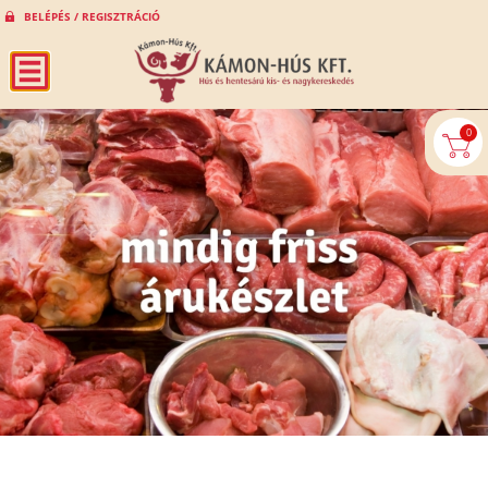
BELÉPÉS / REGISZTRÁCIÓ
0