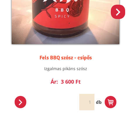
Fels BBQ szósz - csípős
Izgalmas pikáns szósz
Ár:
3 600 Ft
db