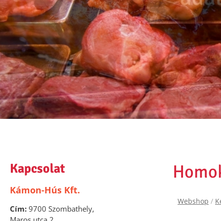
Kapcsolat
Homok
Kámon-Hús Kft.
Webshop
/
K
Cím:
9700 Szombathely,
Maros utca 2.