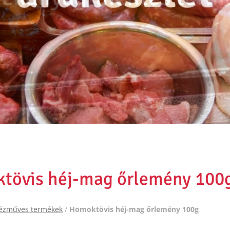
tövis héj-mag őrlemény 100
ézműves termékek
/
Homoktövis héj-mag őrlemény 100g