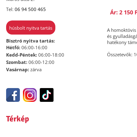
Tel:
06 94 500 465
Ár: 2 150 
húsbolt nyitva tartás
A homoktövis 
és gyulladásgá
Bisztró nyitva tartás:
hatékony támo
Hétfő:
06:00-16:00
Összetevők: 
Kedd-Péntek:
06:00-18:00
Szombat:
06:00-12:00
Vasárnap:
zárva
Térkép