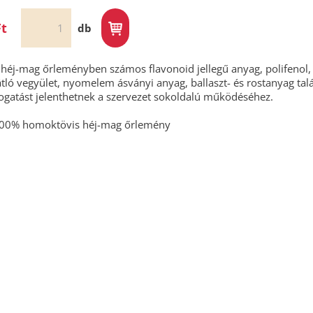
Ft
db
héj-mag őrleményben számos flavonoid jellegű anyag, polifenol, a
tló vegyület, nyomelem ásványi anyag, ballaszt- és rostanyag tal
gatást jelenthetnek a szervezet sokoldalú működéséhez.
100% homoktövis héj-mag őrlemény