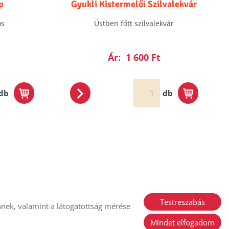
p
Gyukli Kistermelői Szilvalekvár
ós
Üstben főtt szilvalekvár
Ár:
1 600 Ft
db
db
Testreszabás
nek, valamint a látogatottság mérése
i nyilatkozat
Sütik kezelése
Mindet elfogadom