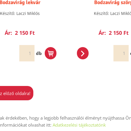
Bodzavirág lekvár
Bodzavirág ször
Készítő: Laczi Miklós
Készítő: Laczi Mikl
Ár:
2 150 Ft
Ár:
2 150 Ft
db
z előző oldalra!
k érdekében, hogy a legjobb felhasználói élményt nyújthassa Ön
iók
Adatkezelési tájékoztató
ÁSZF
Impresszum
Elállás
 információkat olvashat itt:
Adatkezelési tájékoztatónk