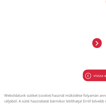
vissza a
Weboldalunk sütiket (cookie) használ működése folyamán anna
© 2026 - Minden jog fenntartva
Oldal informác
céljából. A sütik használatát bármikor letilthatja! Erről bővebb