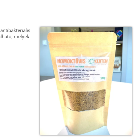
ntibakteriális
álható, melyek