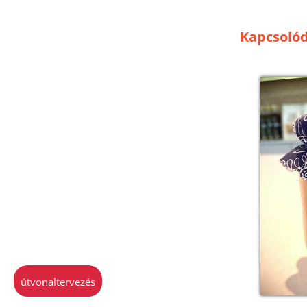
Kapcsoló
útvonaltervezés