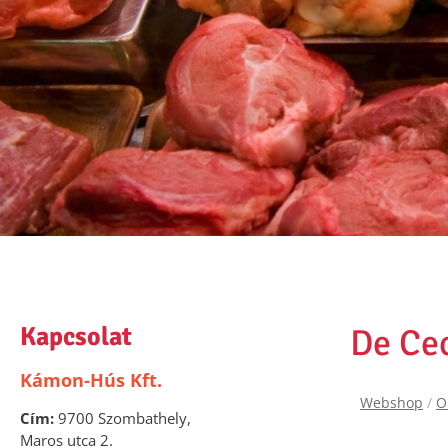
Kapcsolat
De Cec
Kámon-Hús Kft.
Webshop
/
O
Cím:
9700 Szombathely,
Maros utca 2.