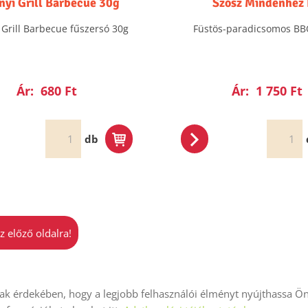
nyi Grill Barbecue 30g
Szósz Mindenhez 
 Grill Barbecue fűszersó 30g
Füstös-paradicsomos BB
Ár:
680 Ft
Ár:
1 750 Ft
db
z előző oldalra!
k érdekében, hogy a legjobb felhasználói élményt nyújthassa Ön
iók
Adatkezelési tájékoztató
ÁSZF
Impresszum
Elállás