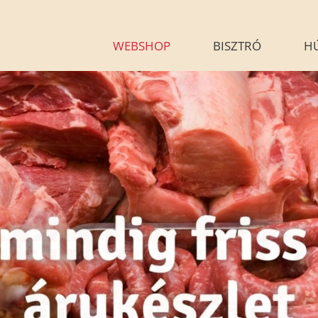
WEBSHOP
BISZTRÓ
H
KÉSZÉTELEINK
HÚSÁR
BLOG
GALÉRIA
G