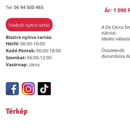
Tel:
06 94 500 465
Ár: 1 090 
húsbolt nyitva tartás
A De Cecco far
tükrözi.
Bisztró nyitva tartás:
Ideális válas
Hétfő:
06:00-16:00
Összetevők
Kedd-Péntek:
06:00-18:00
durumbúza dar
Szombat:
06:00-12:00
Vasárnap:
zárva
Térkép