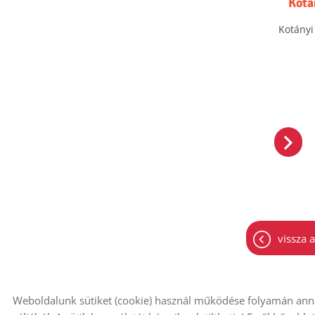
Kotá
Kotányi
vissza a
Weboldalunk sütiket (cookie) használ működése folyamán anna
© 2026 - Minden jog fenntartva
Oldal informác