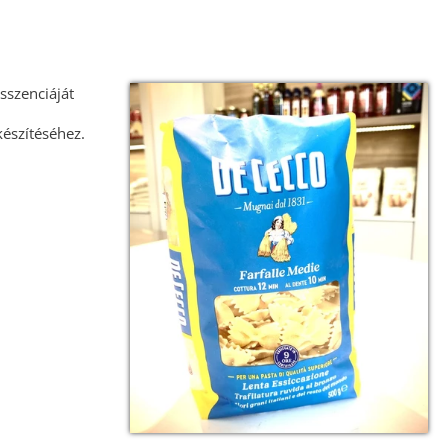
sszenciáját
észítéséhez.