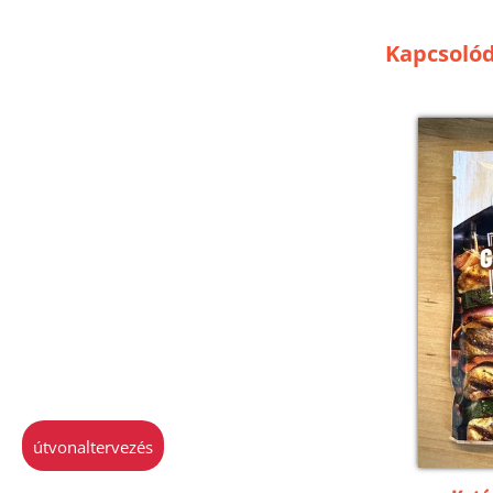
Kapcsoló
útvonaltervezés