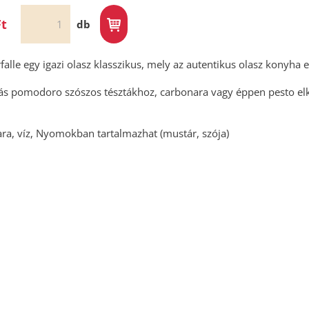
Ft
db
falle egy igazi olasz klasszikus, mely az autentikus olasz konyha e
ztás pomodoro szószos tésztákhoz, carbonara vagy éppen pesto elk
a, víz, Nyomokban tartalmazhat (mustár, szója)