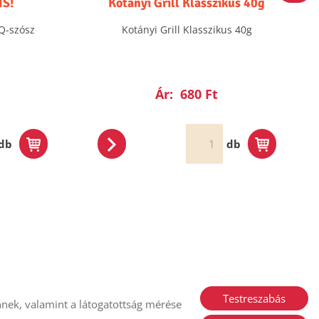
IS!
Kotányi Grill Klasszikus 40g
Q-szósz
Kotányi Grill Klasszikus 40g
Ár:
680 Ft
db
db
Testreszabás
nek, valamint a látogatottság mérése
i nyilatkozat
Sütik kezelése