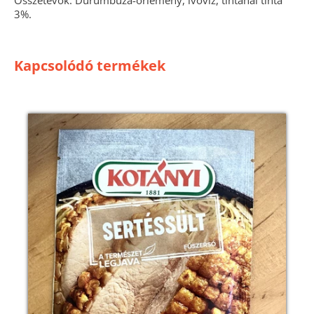
Összetevők: Durumbúza-őrlemény, ivóvíz, tintahal tinta
3%.
Kapcsolódó termékek