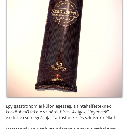
Egy gasztronómiai különlegesség, a tintahalfestéknek
köszönhető fekete színéről híres. Az igazi "ínyencek"
exkluzív csemegeáruja. Tartósítószer és színezék nélkül.