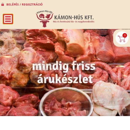
BELÉPÉS / REGISZTRÁCIÓ
0