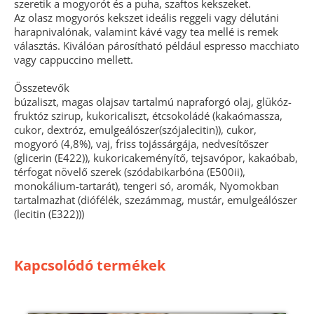
szeretik a mogyorót és a puha, szaftos kekszeket.
Az olasz mogyorós kekszet ideális reggeli vagy délutáni
harapnivalónak, valamint kávé vagy tea mellé is remek
választás. Kiválóan párosítható például espresso macchiato
vagy cappuccino mellett.
Összetevők
búzaliszt, magas olajsav tartalmú napraforgó olaj, glükóz-
fruktóz szirup, kukoricaliszt, étcsokoládé (kakaómassza,
cukor, dextróz, emulgeálószer(szójalecitin)), cukor,
mogyoró (4,8%), vaj, friss tojássárgája, nedvesítőszer
(glicerin (E422)), kukoricakeményítő, tejsavópor, kakaóbab,
térfogat növelő szerek (szódabikarbóna (E500ii),
monokálium-tartarát), tengeri só, aromák, Nyomokban
tartalmazhat (diófélék, szezámmag, mustár, emulgeálószer
(lecitin (E322)))
Kapcsolódó termékek