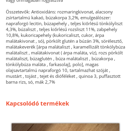
vagy önmagában fogyasztva
Összetevők: Antioxidáns: rozmaringkivonat, alacsony
zsírtartalmú kakaó, búzakorpa 3,2%, emulgeálószer:
napraforgó lecitin, búzapehely , teljes kiőrlésű tönkölyliszt
4,3%, búzaliszt , teljes kiőrlésű rozsliszt 11%, zabpehely
10,8%, kukoricapehely (kukoricaliszt, cukor, árpa
malátakivonat , só), pörkölt glutén a búzán 3%, sörélesztő,
malátakeverék [árpa malátaliszt , karamellizált tönkölybúza
malátaliszt , malátakivonat ( árpa maláta, víz), rozs pörkölt
malátaliszt, búzaglutén , búza malátaliszt , búzakorpa ,
tönkölybúza maláta , farkasolaj], polo], magas
olajsavtartalmú napraforgó 10, tartalmazhat szóját ,
mustárt , tojást , tejet és dióféléket , quinoa 3, puffasztott
barna rizs, só, mák 2,7%
Kapcsolódó termékek