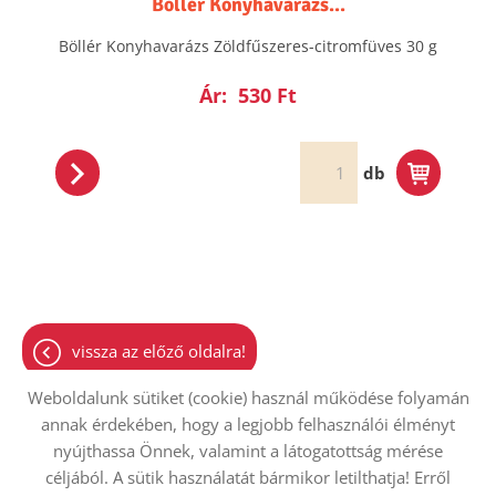
Böllér Konyhavarázs...
Böllér Konyhavarázs Zöldfűszeres-citromfüves 30 g
Ár:
530 Ft
db
vissza az előző oldalra!
Weboldalunk sütiket (cookie) használ működése folyamán
annak érdekében, hogy a legjobb felhasználói élményt
nyújthassa Önnek, valamint a látogatottság mérése
Oldal információk
Adatkezelési tájékoztató
ÁSZF
céljából. A sütik használatát bármikor letilthatja! Erről