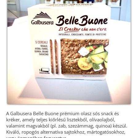
A Galbusera Belle Buone prémium olasz sós snack és
kréker, amely teljes kiőrlésű lisztekből, olívaolajból,
valamint magvakból (pl. zab, szezámmag, quinoa) készül.
Kiváló, ropogós alternatíva sajtokhoz, mártogatósokhoz,