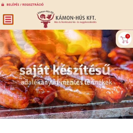
BELÉPÉS / REGISZTRÁCIÓ
0