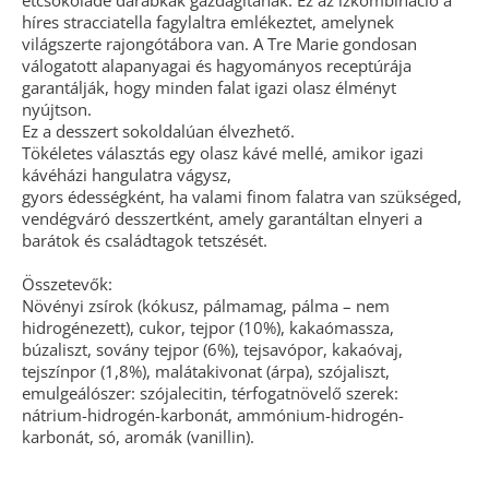
étcsokoládé darabkák gazdagítanak. Ez az ízkombináció a
híres stracciatella fagylaltra emlékeztet, amelynek
világszerte rajongótábora van. A Tre Marie gondosan
válogatott alapanyagai és hagyományos receptúrája
garantálják, hogy minden falat igazi olasz élményt
nyújtson.
Ez a desszert sokoldalúan élvezhető.
Tökéletes választás egy olasz kávé mellé, amikor igazi
kávéházi hangulatra vágysz,
gyors édességként, ha valami finom falatra van szükséged,
vendégváró desszertként, amely garantáltan elnyeri a
barátok és családtagok tetszését.
Összetevők:
Növényi zsírok (kókusz, pálmamag, pálma – nem
hidrogénezett), cukor, tejpor (10%), kakaómassza,
búzaliszt, sovány tejpor (6%), tejsavópor, kakaóvaj,
tejszínpor (1,8%), malátakivonat (árpa), szójaliszt,
emulgeálószer: szójalecitin, térfogatnövelő szerek:
nátrium-hidrogén-karbonát, ammónium-hidrogén-
karbonát, só, aromák (vanillin).