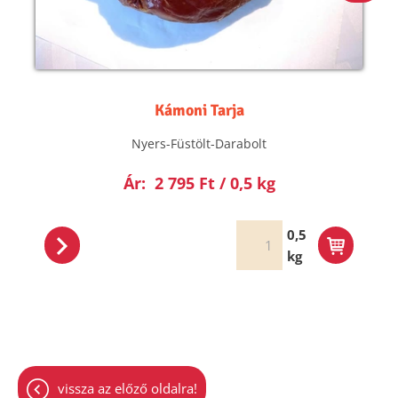
Kámoni Tarja
Nyers-Füstölt-Darabolt
Ár:
2 795 Ft / 0,5 kg
0,5
kg
vissza az előző oldalra!